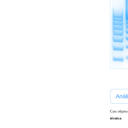
Anál
Con objeto 
técnica
: