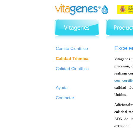
Excele
Comité Científico
Calidad Técnica
Vitagenes u
precisión, 
Calidad Científica
realizan c
con certif
Ayuda
calidad té
Unidos.
Contactar
Adicionalm
calidad té
ADN de las
extraído: